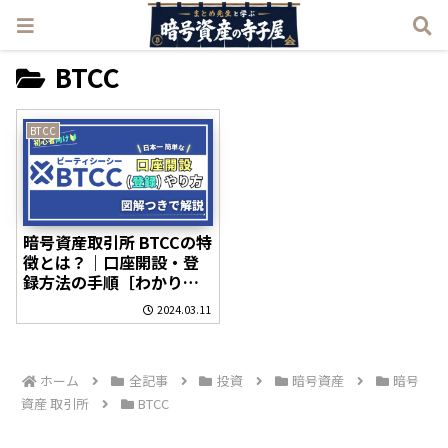
BTCC
BTCC
暗号資産取引所 BTCCの特
徴とは？｜口座開設・登
録方法の手順［わかりや
すく解説］
2024.03.11
ホーム
全記事
投資
暗号資産
暗号
資産 取引所
BTCC