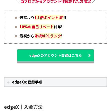
＼
当ブログからアカウント作成された方限定
／
通常より
1.1倍ポイントUP
!!
10%の自己リベート
付与!!
最初から
永続VIP1ランク
!!
edgeXのアカウント登録はこちら
edgeXの登録手順
edgeX｜入金方法