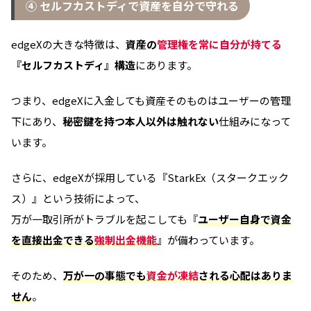
④ セルフカストディで資産を自分で守れる
edgeXの大きな特徴は、
資産の
管理権を常に自分が持てる
『セルフカストディ』構造
にあります。
つまり、edgeXに入金しても資産そのものはユーザーの管理
下にあり、
秘密鍵を持つ本人以外は触れない
仕組みになって
います。
さらに、edgeXが採用している『StarkEx（スタークエック
ス）』という技術によって、
万が一取引所がトラブルを起こしても『
ユーザー自身で資金
を直接出金できる
強制出金機能
』が備わっています。
そのため、
万が一の事態でも
資金が凍結
される心配
は
ありま
せん
。