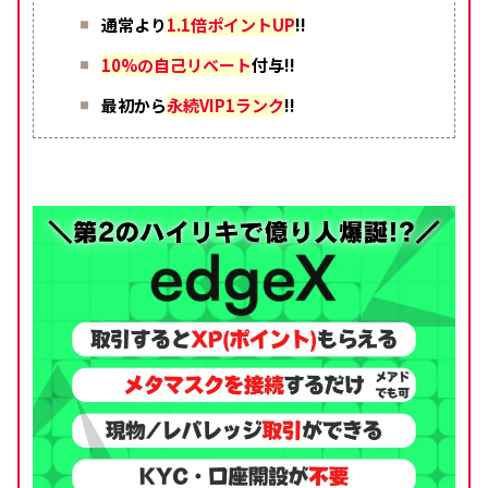
通常より
1.1倍ポイントUP
!!
10%の自己リベート
付与!!
最初から
永続VIP1ランク
!!