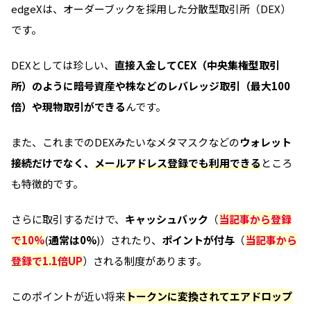
edgeXは、オーダーブックを採用した分散型取引所（DEX）
です。
DEXとしては珍しい、
直接入金してCEX（中央集権型取引
所）のように暗号資産や株などのレバレッジ取引（最大100
倍）や現物取引ができる
んです。
また、これまでのDEXみたいなメタマスクなどの
ウォレット
接続だけでなく、
メールアドレス登録でも利用できる
ところ
も特徴的です。
さらに取引するだけで、
キャッシュバック
（
当記事から登録
で10%
(
通常は0%
)）されたり、
ポイントが付与
（
当記事から
登録で1.1倍UP
）される制度があります。
このポイントが近い将来
トークンに変換されてエアドロップ