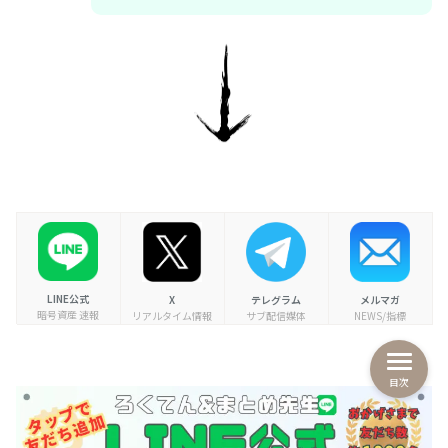
LINE公式
X
テレグラム
メルマガ
暗号資産 速報
リアルタイム情報
サブ配信媒体
NEWS/指標
目次