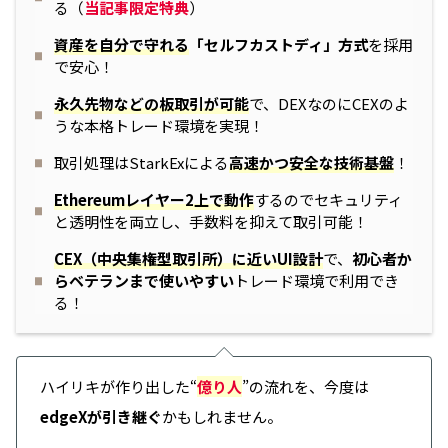
る（
当記事限定特典
）
資産を自分で守れる
「セルフカストディ」方式
を採用
で安心！
永久先物などの板取引が可能
で、DEXなのにCEXのよ
うな本格トレード環境を実現！
取引処理はStarkExによる
高速かつ安全な技術基盤
！
Ethereumレイヤー2上で動作
するのでセキュリティ
と透明性を両立し、手数料を抑えて取引可能！
CEX（中央集権型取引所）に近いUI設計
で、
初心者か
らベテランまで使いやすい
トレード環境で利用でき
る！
ハイリキが作り出した“
億り人
”の流れを、今度は
edgeXが引き継ぐ
かもしれません。