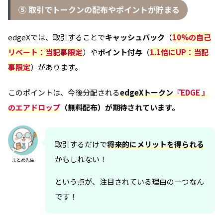
⑤ 取引でトークンの配布やポイントが貯まる
edgeXでは、取引することで
キャッシュバック
（
10%の自己
リベート：当記事限定
）や
ポイント付与
（
1.1倍にUP：当記
事限定
）があります。
このポイントは、今後分配される
edgeXトークン
『
EDGE
』
のエアドロップ
（無料配布）が期待されています。
取引するだけで
将来的にメリットを得られる
かもしれない！
まとめ先生
という点が、注目されている理由の一つなん
です！