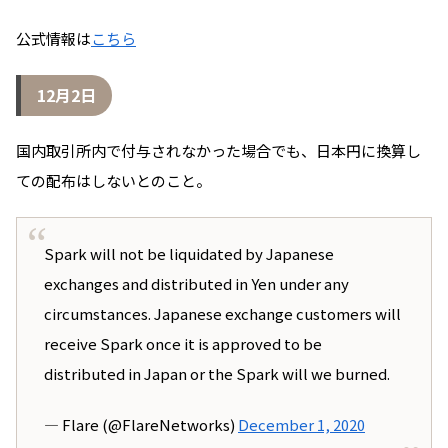
公式情報は
こちら
12月2日
国内取引所内で付与されなかった場合でも、日本円に換算し
ての配布はしないとのこと。
Spark will not be liquidated by Japanese
exchanges and distributed in Yen under any
circumstances. Japanese exchange customers will
receive Spark once it is approved to be
distributed in Japan or the Spark will we burned.
— Flare (@FlareNetworks)
December 1, 2020