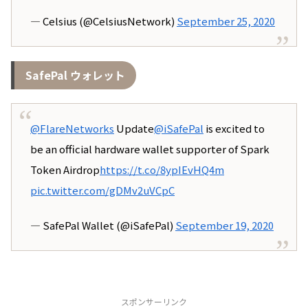
— Celsius (@CelsiusNetwork)
September 25, 2020
SafePal ウォレット
@FlareNetworks
Update
@iSafePal
is excited to
be an official hardware wallet supporter of Spark
Token Airdrop
https://t.co/8ypIEvHQ4m
pic.twitter.com/gDMv2uVCpC
— SafePal Wallet (@iSafePal)
September 19, 2020
スポンサーリンク