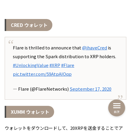
CRED ウォレット
Flare is thrilled to announce that
@ihaveCred
is
supporting the Spark distribution to XRP holders.
#UnlockingValue
#XRP
#Flare
pic.twitter.com/59AtpAIOqp
— Flare (@FlareNetworks)
September 17, 2020
XUMM ウォレット
目次
ウォレットをダウンロードして、20XRPを送金することでア