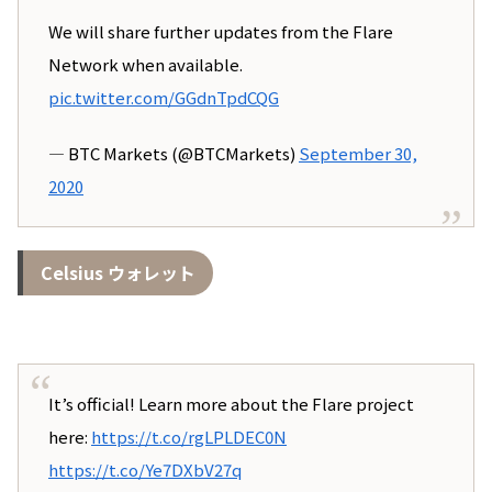
We will share further updates from the Flare
Network when available.
pic.twitter.com/GGdnTpdCQG
— BTC Markets (@BTCMarkets)
September 30,
2020
Celsius ウォレット
It’s official! Learn more about the Flare project
here:
https://t.co/rgLPLDEC0N
https://t.co/Ye7DXbV27q