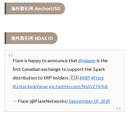
海外取引所 AnchorUSD
海外取引所 NDAX IO
Flare is happy to announce that
@ndaxio
is the
first Canadian exchange to support the Spark
distribution to XRP holders. 🇨🇦
#XRP
#Flare
#UnlockingValue
pic.twitter.com/NpVrZTkYo6
— Flare (@FlareNetworks)
September 19, 2020