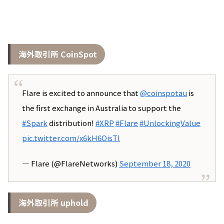
海外取引所 CoinSpot
Flare is excited to announce that
@coinspotau
is
the first exchange in Australia to support the
#Spark
distribution!
#XRP
#Flare
#UnlockingValue
pic.twitter.com/x6kH6OisTl
— Flare (@FlareNetworks)
September 18, 2020
海外取引所 uphold