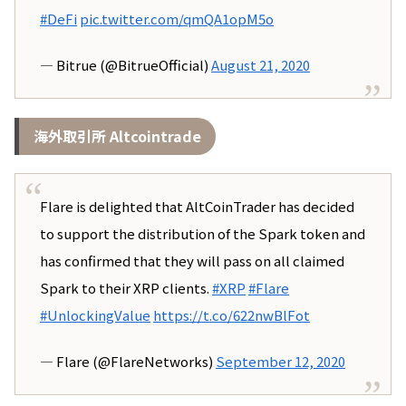
#DeFi
pic.twitter.com/qmQA1opM5o
— Bitrue (@BitrueOfficial)
August 21, 2020
海外取引所 Altcointrade
Flare is delighted that AltCoinTrader has decided
to support the distribution of the Spark token and
has confirmed that they will pass on all claimed
Spark to their XRP clients.
#XRP
#Flare
#UnlockingValue
https://t.co/622nwBlFot
— Flare (@FlareNetworks)
September 12, 2020