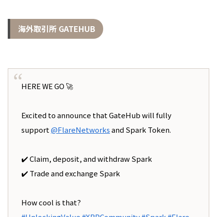
海外取引所 GATEHUB
HERE WE GO 🚀
Excited to announce that GateHub will fully
support
@FlareNetworks
and Spark Token.
✔️ Claim, deposit, and withdraw Spark
✔️ Trade and exchange Spark
How cool is that?
#UnlockingValue
#XRPCommunity
#Spark
#Flare