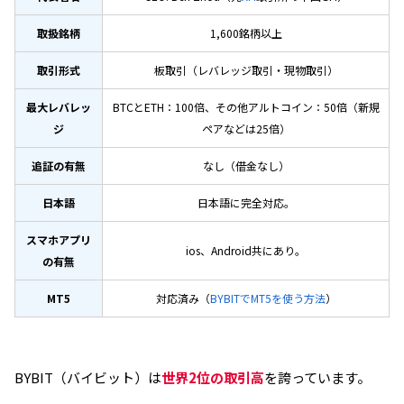
取扱銘柄
1,600銘柄以上
取引形式
板取引（レバレッジ取引・現物取引）
最大レバレッ
BTCとETH：100倍、その他アルトコイン：50倍（新規
ジ
ペアなどは25倍）
追証の有無
なし（借金なし）
日本語
日本語に完全対応。
スマホアプリ
ios、Android共にあり。
の有無
MT5
対応済み（
BYBITでMT5を使う方法
）
BYBIT（バイビット）は
世界2位の取引高
を誇っています。