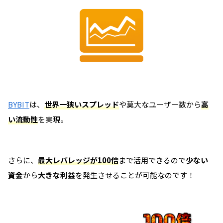
BYBIT
は、
世界一狭いスプレッド
や莫大なユーザー数から
高
い流動性
を実現。
さらに、
最大レバレッジが100倍
まで活用できるので
少ない
資金
から
大きな利益
を発生させることが可能なのです！