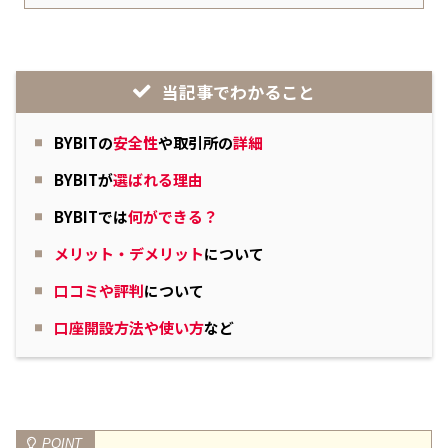
当記事でわかること
BYBITの
安全性
や取引所の
詳細
BYBITが
選ばれる理由
BYBITでは
何ができる？
メリット・デメリット
について
口コミや評判
について
口座開設方法や使い方
など