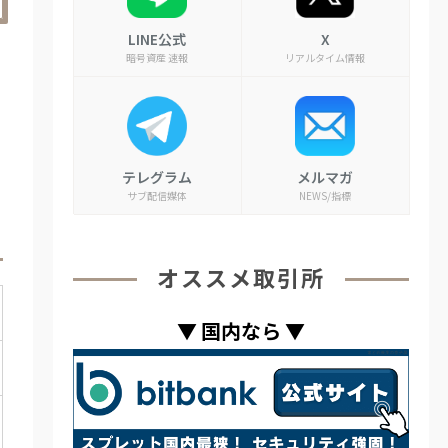
LINE公式
X
暗号資産 速報
リアルタイム情報
テレグラム
メルマガ
サブ配信媒体
NEWS/指標
オススメ取引所
▼
国内なら
▼