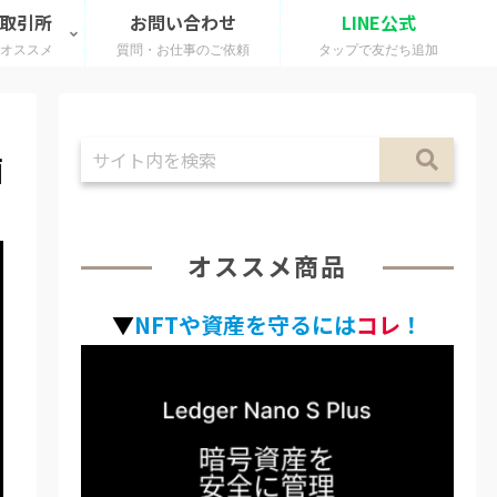
 取引所
お問い合わせ
LINE公式
のオススメ
質問・お仕事のご依頼
タップで友だち追加
画
オススメ商品
▼
NFTや資産を守るには
コレ
！