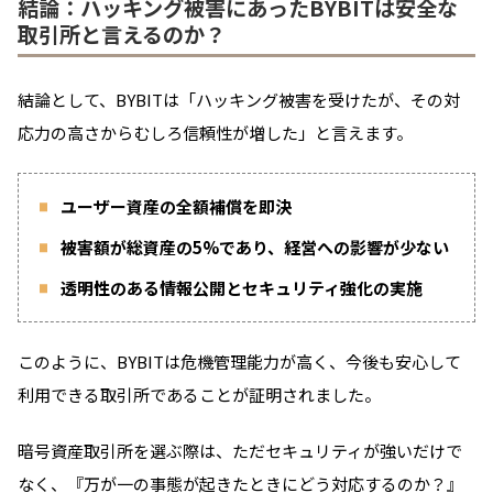
結論：ハッキング被害にあったBYBITは安全な
ユーザーからの評価は高まったと思う。
取引所と言えるのか？
一方で、これがBYBITではなくもっと小規模の
海外CEXだったら一撃で消し飛んだはず。
結論として、BYBITは「ハッキング被害を受けたが、その対
応力の高さからむしろ信頼性が増した」と言えます。
このリスクは再認識し、今このタイミングで自
身の資産保管状況について確認するべきだと思
ユーザー資産の全額補償を即決
います。
ちなみに僕はBYBITから1円たりとも出金して
被害額が総資産の5%であり、経営への影響が少ない
いません。
透明性のある情報公開とセキュリティ強化の実施
引用元：X（旧Twitter）
このように、BYBITは危機管理能力が高く、今後も安心して
利用できる取引所であることが証明されました。
暗号資産取引所を選ぶ際は、ただセキュリティが強いだけで
【Bybitハッキング事件】 被害額にも驚いたけ
なく、『万が一の事態が起きたときにどう対応するのか？』