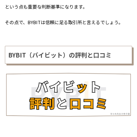
ど、利用者への対応の良さにも驚いたんだよ
という点も重要な判断基準になります。
ね。
その点で、BYBITは信頼に足る取引所と言えるでしょう。
出金制限をかけずに対応とは思いもしなかっ
た。
引用元：X（旧Twitter）
BYBIT（バイビット）の評判と口コミ
bybit、ハッキングされてから対応までのスピ
ードが完璧過ぎて利用者が更に増えそうだね。
金融庁はしめしめと思っただろうけどこれは完
全にbybitの圧勝。
国内取引所ならこんな対応はできてないと思
う。