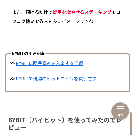
この事件後もビットコイン市場は安定を維持。
また、
預けるだけで
資産を増やせるステーキング
でコ
他の取引所はこの教訓を学ぶべき！
ツコツ稼いでる
人も多いイメージですね。
引用元：X（旧Twitter）
私は、バイビットを利用させて頂いてから、ま
だ１年経っていませんが、感じた事を書き込み
BYBITの関連記事
致します。
>>
BYBITに暗号資産を入金する手順
初心者でも取引しやすい（少額から取引出来る
>>
BYBITで現物のビットコインを買う方法
事や、手数料が安い）
日本語対応
キャンペーンが多く何となく飽きない（お金持
ちじゃなくても参加出来る物もよくある）
目次
BYBIT（バイビット）を使ってみたのでレ
ビュー
コピートレードや、ボットトレードがあり、私