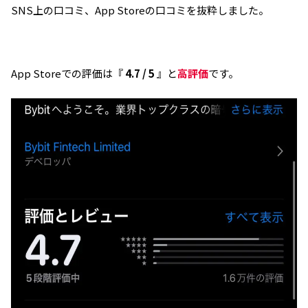
安心して取引して良いと思って構わないだろ
SNS上の口コミ、App Storeの口コミを抜粋しました。
う。
引用元：X（旧Twitter）
App Storeでの評価は『
4.7 / 5
』と
高評価
です。
【Bybit、史上最大のハッキング被害への神対
応】
事件発生！
Bybitが過去最大の仮想通貨ハッキングに遭
遇。しかし市場はパニックにならず、Bybitの
対応が称賛されている。なぜか？