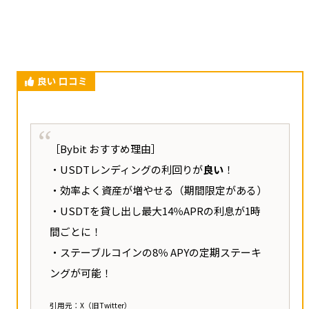
⑦ セキュリティ問題の明確化
設定で明度をいじれるのかと思いきや、そのよ
•Gnosis Safeのマルチシグが突破されたと公表
うな機能も見当たらないので改善してほしいで
すね。
•「不注意ではなく、高度な攻撃」と説明し、
良い 口コミ
詳細レポートを約束
仕事先ではスマホしか所持する事が出来ないの
で、PCブラウザ版レベルのカスタマイズ性に上
•Lazarus Groupの関与が指摘される（過去には
［Bybit おすすめ理由］
げてくれると助かります
Axie Infinityのイーサリアムブリッジも攻撃）
・USDTレンディングの利回りが
良い
！
対策｜
これは対策済みで、現在は色や太さの変
・効率よく資産が増やせる（期間限定がある）
⑧ ハッカーへの戦略的対応
更が可能になっています。
・USDTを貸し出し最大14％APRの利息が1時
「資金洗浄は困難」と強調し、交渉の余地を示
間ごとに！
引用元：App Store 投稿者｜ryouji sugimoto
唆。
・ステーブルコインの8％ APYの定期ステーキ
ングが可能！
⑨ 業界の支援を活用
引用元：X（旧Twitter）