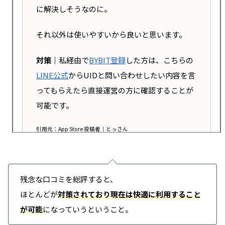
深夜でも整った姿で登場。CEO不在時は準備さ
に解決しそうなのに。
れたメンバーが対応。
それ以外は使いやすいから良いと思います。
⑤ ライブ配信の工夫
対策｜
私経由で
BYBIT登録
した方は、こちらの
待機中に「◯分後に戻ります」などのスライド
LINE公式
からUIDと問い合わせしたい内容を言
を表示。状況を明確に。
ってもらえたら直接運営の方に確認することが
可能です。
⑥ 具体的な数字とタイムライン
引用元：App Store 投稿者｜とっさん
•盗難額：401K ETH
•未処理の出金：4,000件（数時間以内に対応予
残念な口コミを総評すると、
定）
ほとんどが
対策されており現在は快適に利用すること
PCブラウザ版とスマホアプリ両方使ってます
•優先度：個人投資家＞機関投資家
が可能
になっていうということ。
が、PC版に比べて指値の水平ラインが暗すぎて
目を近づけないと見る事が出来ません。