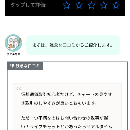
①即座＆個人的な対応
CEO自ら30分以内に発信。匿名アカウントでは
なく、顔を出すことで信頼を確保。
② 迅速で透明なフォローアップ
まずは、残念な口コミからご紹介します。
まとめ先生
CEO発言の7分後、公式声明を発表。「資金は
残念な口コミ
SAFU（安全）」と明言。
③ ライブ配信でコミュニティと対話
仮想通貨取引初心者だけど、チャートの見やす
録画ではなくリアルタイム配信。FUDを防ぎ、
さ取引のしやすさが良いとおもいます。
透明性を強調。
ただ一つ不満なのはお問い合わせの返事が遅
④ 冷静かつプロフェッショナル
い！ライブチャットとかあったらリアルタイム