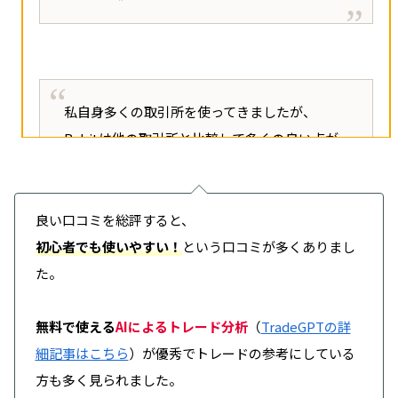
他の取引所や市場関係者が協力。FTXとは真逆
パスワード忘れて問い合わせしてますが心当た
の対応。
りがある物を試してとの回答で今だに資産も見
る事も出来ず資金を引き出す事が出来ない状態
➓ Bybitの財務の強さを再確認
です。
私自身多くの取引所を使ってきましたが、
•1:1資産保全＋証明済みの準備金
Bybitは他の取引所と比較して多くの良い点が
パニック状態でリセットやらアドレス変更等し
あります！
•迅速なブリッジローン調達
ているのかも分からない状態でです。
まずはその取引銘柄の多さです。
良い口コミを総評すると、
•CEO「損失を補填できる十分な財務基盤あり」
対策｜
パスワードを忘れないようにメモをして
Bybitにはほとんど全ての「安全な」暗号資産
初心者でも使いやすい！
という口コミが多くありまし
と明言
おきましょう。
銘柄が揃っており、まず銘柄選びに困ることは
た。
結論
ないでしょう。
その信頼された暗号資産を取り扱っているとい
無料で使える
AIによるトレード分析
（
TradeGPTの詳
引用元：App Store 投稿者｜顔文字
Bybitの対応は迅速・透明・戦略的。FTXの悪
う信頼性もBybitの魅力です。
細記事はこちら
）が優秀でトレードの参考にしている
夢を払拭し、市場の信頼を維持。
方も多く見られました。
引用元：App Store 投稿者｜ねこやほ