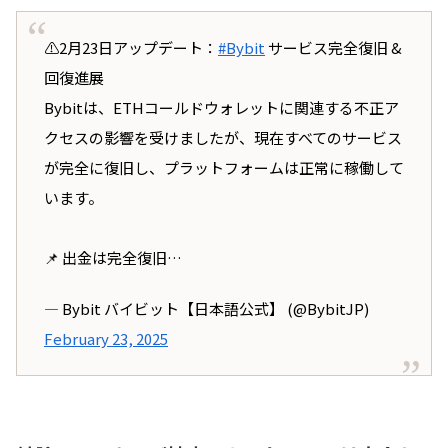
Bybitのハッキング対応は完璧だったと思う。
自分もGOX中だからこそ、その重要性がわか
⚠️2月23日アップデート：
#Bybit
サービス完全復旧 &
る。
回復進展
冷静かつ迅速な対応で、ユーザーの信頼を守っ
Bybitは、ETHコールドウォレットに関連する不正ア
たのは素晴らしい。
クセスの影響を受けましたが、現在すべてのサービス
やっぱり自分で管理するのは無理だな。
が完全に復旧し、プラットフォームは正常に稼働して
います。
引用元：X（旧Twitter）
📌 出金は完全復旧…
— Bybit バイビット【日本語公式】 (@BybitJP)
February 23, 2025
BYBITがハッキングされて以降、この短時間で
58万件の出金処理に対応できる能力は凄すぎる
し、復旧までのスピードが尋常じゃない。