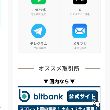
LINE公式
X
暗号資産 速報
リアルタイム情報
テレグラム
メルマガ
サブ配信媒体
NEWS/指標
オススメ取引所
▼
国内なら
▼