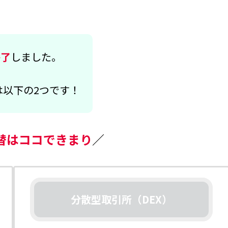
終了
しました。
は以下の2つです！
代替はココできまり
／
分散型取引所（DEX）