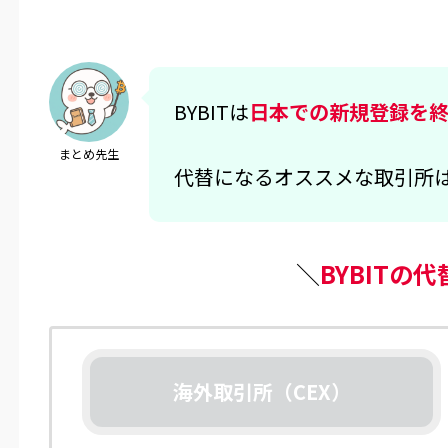
BYBITは
日本での新規登録を
まとめ先生
代替になるオススメな取引所
＼
BYBITの
海外取引所（CEX）