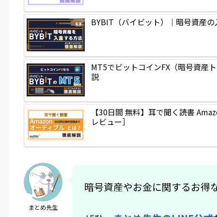
BYBIT（バイビット）｜暗号資産
MT5でビットコインFX（暗号資産
説
【30日間 無料】耳で聞く読書 Amazon Audible（ア
レビュー］
暗号資産やお金に関するお得
まとめ先生