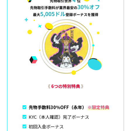
《
6つの特別特典
》
先物手数料30％OFF（永年）
※限定特典
KYC（本人確認）完了ボーナス
初回入金ボーナス