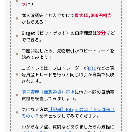
フ
に！
本人確認完了と入金だけで
最大15,000円相当
がもらえる！
3分
Bitget（ビットゲット）の口座開設は
ほど
でできる。
口座開設したら、先物取引かコピートレードを
始めてみよう！
コピトレでは、プロトレーダーが
BTC
などの暗
号資産トレードを行うと同じ取引が自動で反映
されます。
暗号資産（仮想通貨）市場
に他力本願の自動売
買機を設置してみましょう。
気になる方は
［記事］Bitgetのコピトレは稼げ
るのか？
をチェックしてみてください。
わからない点、質問などありましたらお気軽に