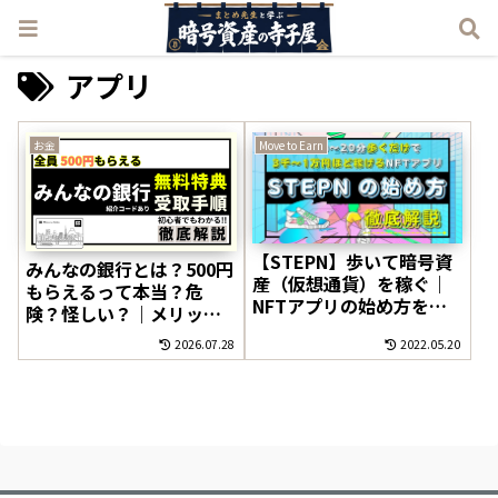
アプリ
お金
Move to Earn
【STEPN】歩いて暗号資
みんなの銀行とは？500円
産（仮想通貨）を稼ぐ｜
もらえるって本当？危
NFTアプリの始め方を徹
険？怪しい？｜メリッ
底解説［画像つき 3ステッ
ト・デメリットを徹底解
2026.07.28
2022.05.20
プ］
説