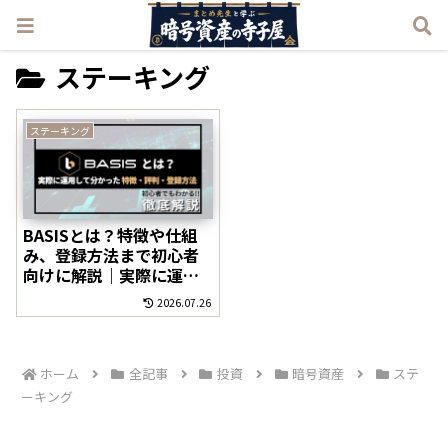
ステーキング
ステーキング
BASISとは？特徴や仕組
み、登録方法まで初心者
向けに解説｜実際に運用
してみた結果
2026.07.26
ホーム
全記事
投資
暗号資産
ステ
ーキング