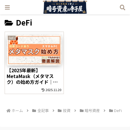
DeFi
DeFi
【2025年最新】
MetaMask（メタマス
ク）の始め方ガイド｜初
心者でもスマホ・PCで簡
2025.11.20
単にウォレット作成！招
待コードあり
ホーム
全記事
投資
暗号資産
DeFi