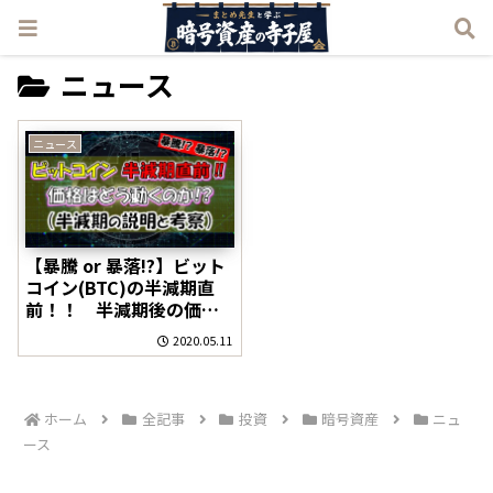
ニュース
ニュース
【暴騰 or 暴落!?】ビット
コイン(BTC)の半減期直
前！！ 半減期後の価格
はどう動くのか？(半減期
2020.05.11
の説明と考察)
ホーム
全記事
投資
暗号資産
ニュ
ース